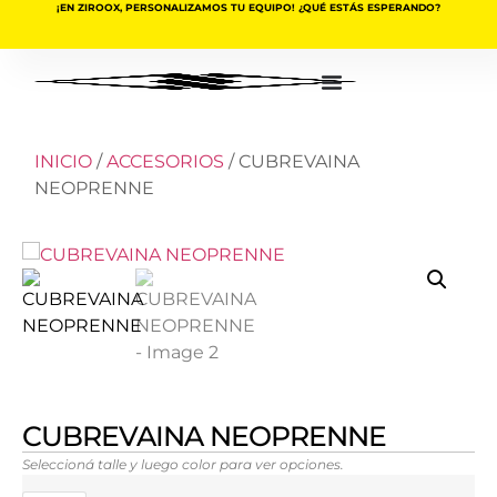
¡EN ZIROOX, PERSONALIZAMOS TU EQUIPO! ¿QUÉ ESTÁS ESPERANDO?
INICIO
/
ACCESORIOS
/ CUBREVAINA
NEOPRENNE
CUBREVAINA NEOPRENNE
Seleccioná talle y luego color para ver opciones.